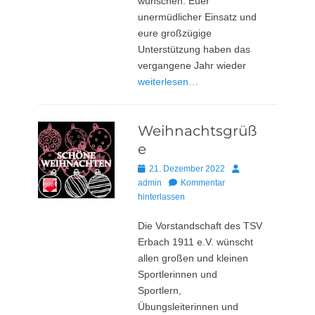
wünschen. Euer
unermüdlicher Einsatz und
eure großzügige
Unterstützung haben das
vergangene Jahr wieder
weiterlesen…
Weihnachtsgrüß
e
Posted
Autor
21. Dezember 2022
on
admin
Kommentar
hinterlassen
Die Vorstandschaft des TSV
Erbach 1911 e.V. wünscht
allen großen und kleinen
Sportlerinnen und
Sportlern,
Übungsleiterinnen und