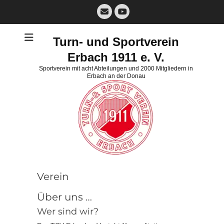
Zum
E-
Inhalt
Mail
YouTube
springen
Turn- und Sportverein
Erbach 1911 e. V.
Sportverein mit acht Abteilungen und 2000 Mitgliedern in
Erbach an der Donau
Verein
Über uns …
Wer sind wir?