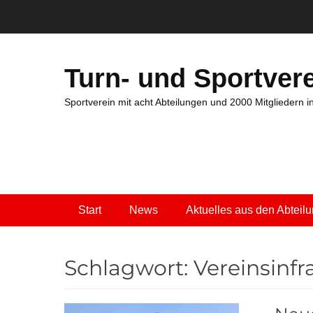
Zum
Inhalt
springen
Turn- und Sportvere
Sportverein mit acht Abteilungen und 2000 Mitgliedern 
Primäres Menü
Start
News
Aktuelles aus den Abteil
Schlagwort:
Vereinsinfr