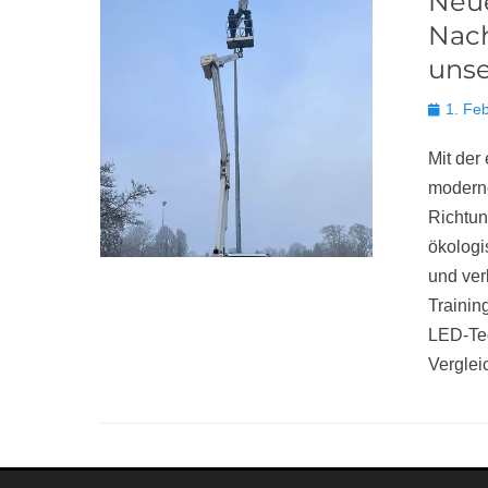
Neue
Nach
unse
Posted
1. Fe
on
Mit der
moderne
Richtun
ökologi
und ver
Trainin
LED-Tec
Verglei