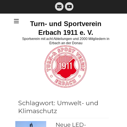
Zum
E-
Inhalt
Mail
YouTube
springen
Turn- und Sportverein
Erbach 1911 e. V.
Sportverein mit acht Abteilungen und 2000 Mitgliedern in
Erbach an der Donau
Schlagwort:
Umwelt- und
Klimaschutz
Neue LED-