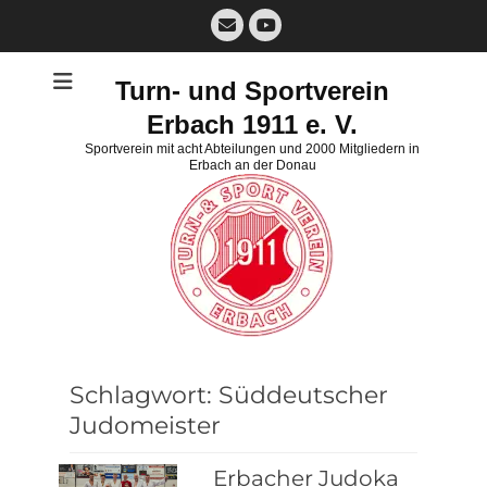
Zum
E-
Inhalt
Mail
YouTube
springen
Turn- und Sportverein
Erbach 1911 e. V.
Sportverein mit acht Abteilungen und 2000 Mitgliedern in
Erbach an der Donau
Schlagwort:
Süddeutscher
Judomeister
Erbacher Judoka