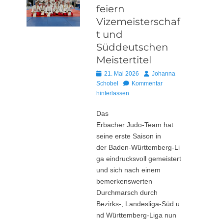
feiern
Vizemeisterschaf
t und
Süddeutschen
Meistertitel
Posted
Autor
21. Mai 2026
Johanna
on
Schobel
Kommentar
hinterlassen
Das
Erbacher Judo‑Team hat
seine erste Saison in
der Baden‑Württemberg‑Li
ga eindrucksvoll gemeistert
und sich nach einem
bemerkenswerten
Durchmarsch durch
Bezirks‑, Landesliga‑Süd u
nd Württemberg‑Liga nun