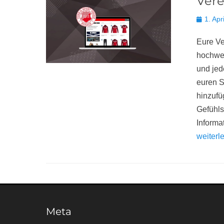
Vere
Posted
1. Apr
on
Eure Ve
hochwer
und jed
euren S
hinzufü
Gefühl
Informa
weiter
Meta