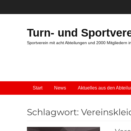
Zum
Inhalt
springen
Turn- und Sportvere
Sportverein mit acht Abteilungen und 2000 Mitgliedern 
Primäres Menü
Start
News
Aktuelles aus den Abteil
Schlagwort:
Vereinskle