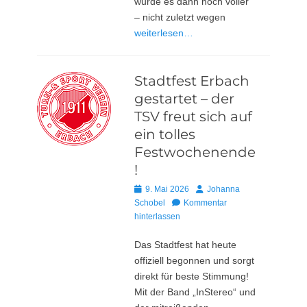
wurde es dann noch voller
– nicht zuletzt wegen
weiterlesen…
Stadtfest Erbach
gestartet – der
TSV freut sich auf
ein tolles
Festwochenende
!
Posted
Autor
9. Mai 2026
Johanna
on
Schobel
Kommentar
hinterlassen
Das Stadtfest hat heute
offiziell begonnen und sorgt
direkt für beste Stimmung!
Mit der Band „InStereo“ und