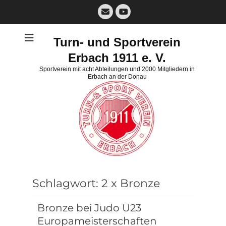
Zum
E-
Inhalt
Mail
YouTube
springen
Turn- und Sportverein
Erbach 1911 e. V.
Sportverein mit acht Abteilungen und 2000 Mitgliedern in
Erbach an der Donau
Schlagwort:
2 x Bronze
Bronze bei Judo U23
Europameisterschaften