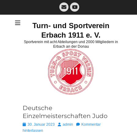
Zum
E-
Inhalt
Mail
YouTube
springen
Turn- und Sportverein
Erbach 1911 e. V.
Sportverein mit acht Abteilungen und 2000 Mitgliedern in
Erbach an der Donau
Deutsche
Einzelmeisterschaften Judo
Posted
Autor
30. Januar 2023
admin
Kommentar
on
hinterlassen