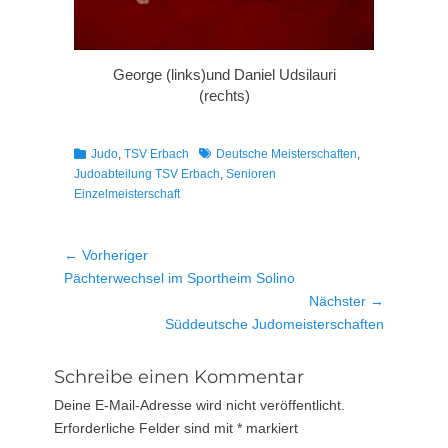
George (links)und Daniel Udsilauri
(rechts)
Kategorien
Schlagworte
Judo
,
TSV Erbach
Deutsche Meisterschaften
,
Judoabteilung TSV Erbach
,
Senioren
Einzelmeisterschaft
Beitragsnavigation
← Vorheriger
Vorheriger
Pächterwechsel im Sportheim Solino
Beitrag:
Nächster →
Nächster
Süddeutsche Judomeisterschaften
Beitrag:
Schreibe einen Kommentar
Deine E-Mail-Adresse wird nicht veröffentlicht.
Erforderliche Felder sind mit
*
markiert