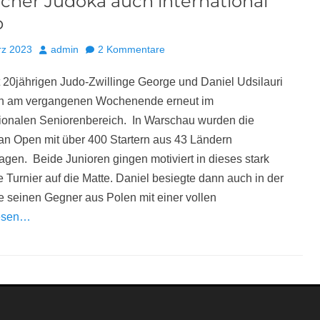
cher Judoka auch international
p
Autor
rz 2023
admin
2 Kommentare
t 20jährigen Judo-Zwillinge George und Daniel Udsilauri
en am vergangenen Wochenende erneut im
tionalen Seniorenbereich. In Warschau wurden die
n Open mit über 400 Startern aus 43 Ländern
agen. Beide Junioren gingen motiviert in dieses stark
e Turnier auf die Matte. Daniel besiegte dann auch in der
 seinen Gegner aus Polen mit einer vollen
lesen…