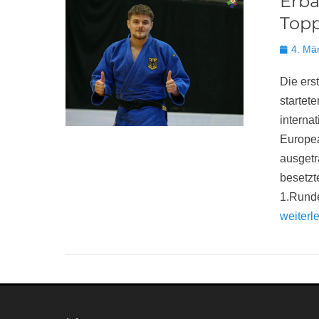
Erba
Top
Posted
4. Mä
on
Die ers
startet
interna
Europea
ausgetr
besetzt
1.Runde
weiter