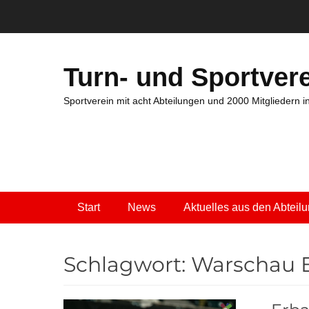
Zum
Inhalt
springen
Turn- und Sportvere
Sportverein mit acht Abteilungen und 2000 Mitgliedern 
Primäres Menü
Start
News
Aktuelles aus den Abteil
Schlagwort:
Warschau 